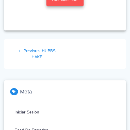
Navegación
Previous
Previous:
HUBBSI
de
post:
HAKE
entradas
Meta
Iniciar Sesión